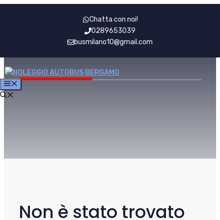
Vai
Chatta con noi!
al
0289653039
contenuto
busmilano10@gmail.com
MENU
Non è stato trovato