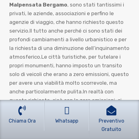
Malpensata Bergamo
, sono stati tantissimi i
privati, le aziende, associazioni e perfino le
agenzie di viaggio, che hanno richiesto questo
servizio.Il tutto anche perché ci sono stati dei
profondi cambiamenti a livello urbanistico e per
la richiesta di una diminuzione dell’inquinamento
atmosferico.Le città turistiche, per tutelare i
propri monumenti, hanno imposto un transito
solo di veicoli che erano a zero emissioni, questo
per avere una viabilità molto scorrevole, ma
anche particolarmente pulita.In realtà con
queste richieste, cioè con le zero emissioni, ci
sono stati anche delle diminuzioni per i costi di
manutenzione dei monumenti.Inoltre, le nuove
Chiama Ora
Whatsapp
Preventivo
vetture proposte dal mercato automobilistico,
Gratuito
sono molto confortevoli e quindi gli utenti hanno