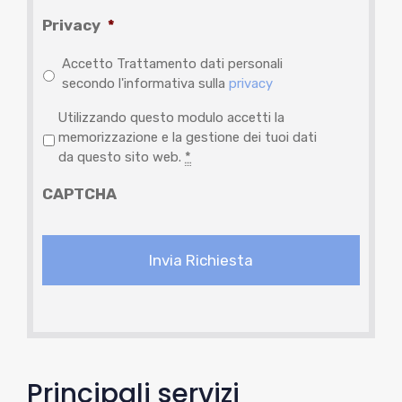
Privacy
*
Accetto Trattamento dati personali
secondo l'informativa sulla
privacy
P
Utilizzando questo modulo accetti la
r
memorizzazione e la gestione dei tuoi dati
i
da questo sito web.
*
v
CAPTCHA
a
c
y
*
Principali servizi