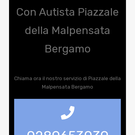
Con Autista Piazzale
della Malpensata
Bergamo
Chiama ora il nostro servizio di Piazzale della
Malpensata Bergamo