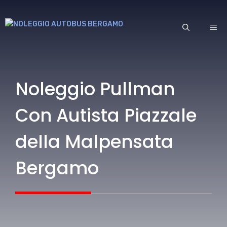
Vai
al
ME
contenuto
Noleggio Pullman
Con Autista Piazzale
della Malpensata
Bergamo