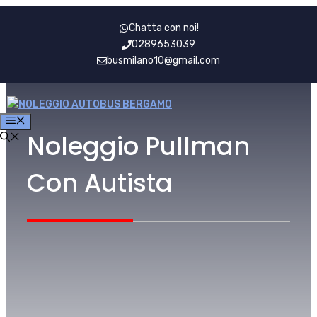
Vai
Chatta con noi!
al
0289653039
contenuto
busmilano10@gmail.com
MENU
Noleggio Pullman
Con Autista